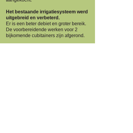
Het bestaande irrigatiesysteem werd
uitgebreid en verbeterd.
Er is een beter debiet en groter bereik.
De voorbereidende werken voor 2
bijkomende cubitainers zijn afgerond.
We organiseerden
vormingsmomenten
zowel intern
(voor eigen tuindersgroep) als voor
externe organisaties/doelgroepen zoals
een zeiscursus en een workshop
‘eetbare bloemen’.
Dankzij de ontvangen subsidies van
VLM hebben we dus een grote stap
voorwaarts kunnen maken.
Wij willen ook onze partners bedanken
voor de fijne samenwerking om tot
deze mooie resultaten en inclusieve
medewerking te kunnen komen (vzw
Rozemarijn, Sint Angela Instituut,